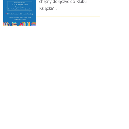
chętny dołączyć do Klubu
Książki?…
BOHATEROWIE OŁBINA –
słuchowisko teatralne