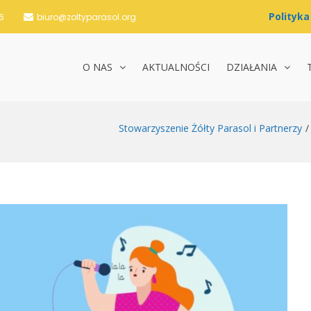
6
biuro@zoltyparasol.org
O NAS
AKTUALNOŚCI
DZIAŁANIA
nie Żółty Parasol i Partnerzy
Stowarzyszenie Żółty Parasol i Partnerzy