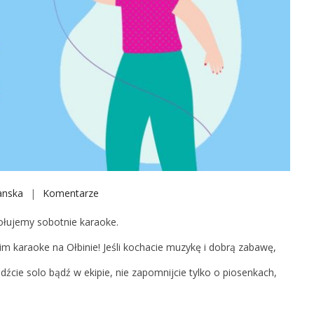
anska
Komentarze
o
n
łujemy sobotnie karaoke.
S
ą
im karaoke na Ołbinie! Jeśli kochacie muzykę i dobrą zabawę,
s
jdźcie solo bądź w ekipie, nie zapomnijcie tylko o piosenkach,
i
e
d