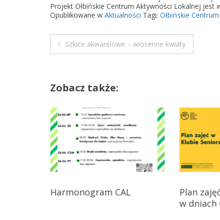
Projekt Ołbińskie Centrum Aktywności Lokalnej jes
Opublikowane w
Aktualności
Tagi:
Ołbińskie Centrum
Szkice akwarelowe – wiosenne kwiaty
N
a
Zobacz także:
w
i
g
a
c
Harmonogram CAL
Plan zaję
ecią
j
w dniach 
ego
a
at