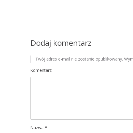
w
p
i
Dodaj komentarz
s
u
Twój adres e-mail nie zostanie opublikowany.
Wyma
Komentarz
Nazwa
*