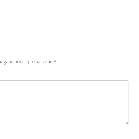
i
e
gane pola są oznaczone
*