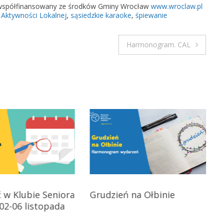
t współfinansowany ze środków Gminy Wrocław
www.wroclaw.pl
z
 Aktywności Lokalnej
,
sąsiedzkie karaoke
,
śpiewanie
k
i
Harmonogram. CAL
e
k
a
r
a
o
k
e
n
a
O
ł
b
ć w Klubie Seniora
Grudzień na Ołbinie
i
02-06 listopada
n