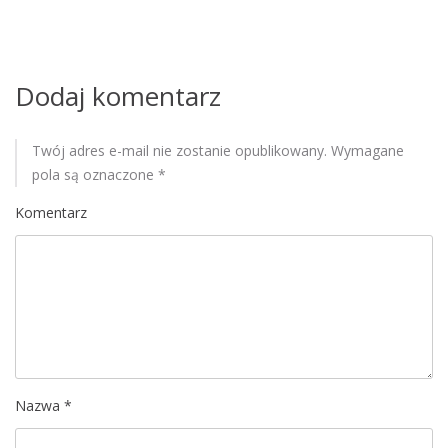
p
y
c
i
z
s
Dodaj komentarz
n
e
u
j
Twój adres e-mail nie zostanie opublikowany.
Wymagane
p
pola są oznaczone
*
r
o
Komentarz
d
u
k
t
y
w
n
o
Nazwa
*
ś
c