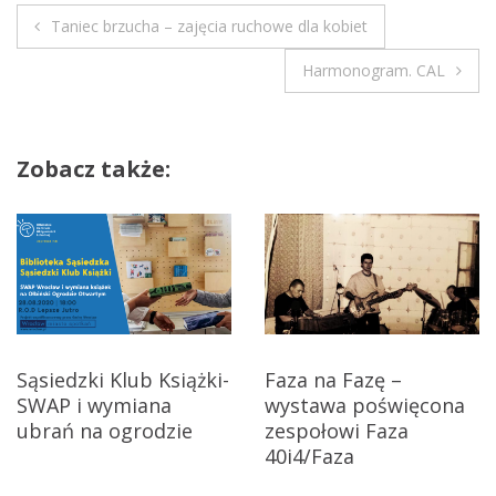
c
Taniec brzucha – zajęcia ruchowe dla kobiet
h
N
p
Harmonogram. CAL
o
a
g
w
a
Zobacz także:
d
i
a
j
g
m
a
y
o
c
…
.
j
Sąsiedzki Klub Książki-
Faza na Fazę –
.
SWAP i wymiana
wystawa poświęcona
a
t
ubrań na ogrodzie
zespołowi Faza
o
w
40i4/Faza
k
s