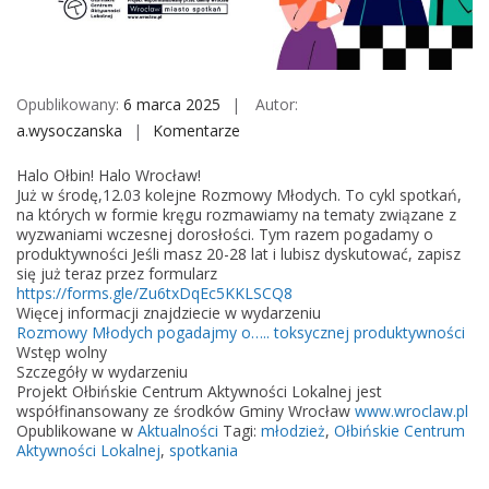
M
o
b
i
Opublikowany:
6 marca 2025
Autor:
l
a.wysoczanska
Komentarze
o
e
n
Halo Ołbin! Halo Wrocław!
R
Już w środę,12.03 kolejne Rozmowy Młodych. To cykl spotkań,
o
na których w formie kręgu rozmawiamy na tematy związane z
wyzwaniami wczesnej dorosłości. Tym razem pogadamy o
z
produktywności Jeśli masz 20-28 lat i lubisz dyskutować, zapisz
m
się już teraz przez formularz
o
https://forms.gle/Zu6txDqEc5KKLSCQ8
Więcej informacji znajdziecie w wydarzeniu
w
Rozmowy Młodych pogadajmy o….. toksycznej produktywności
y
Wstęp wolny
M
Szczegóły w wydarzeniu
Projekt Ołbińskie Centrum Aktywności Lokalnej jest
ł
współfinansowany ze środków Gminy Wrocław
www.wroclaw.pl
o
Opublikowane w
Aktualności
Tagi:
młodzież
,
Ołbińskie Centrum
d
Aktywności Lokalnej
,
spotkania
y