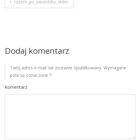
razem_po_sasiedzku_slider
M
N
o
b
a
i
w
l
e
i
Dodaj komentarz
g
Twój adres e-mail nie zostanie opublikowany.
Wymagane
a
pola są oznaczone
*
c
Komentarz
j
a
w
p