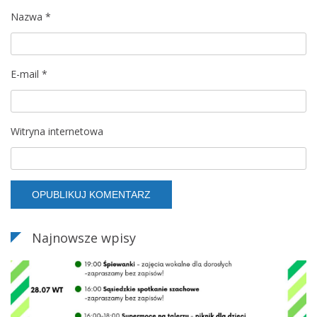
Nazwa
*
i
s
E-mail
*
u
Witryna internetowa
Najnowsze wpisy