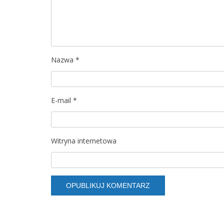
a
w
p
Nazwa
*
i
s
E-mail
*
u
Witryna internetowa