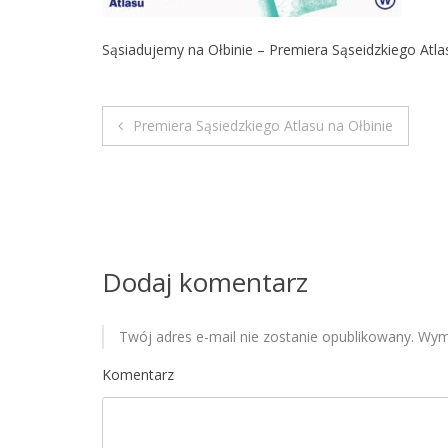
Sąsiadujemy na Ołbinie – Premiera Sąseidzkiego Atlas
Premiera Sąsiedzkiego Atlasu na Ołbinie
N
a
w
i
Dodaj komentarz
g
Twój adres e-mail nie zostanie opublikowany.
Wyma
a
Komentarz
c
j