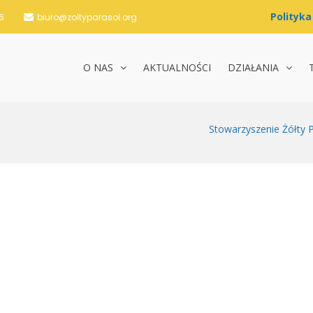
6
biuro@zoltyparasol.org
O NAS
AKTUALNOŚCI
DZIAŁANIA
nie Żółty Parasol i Partnerzy
Stowarzyszenie Żółty P