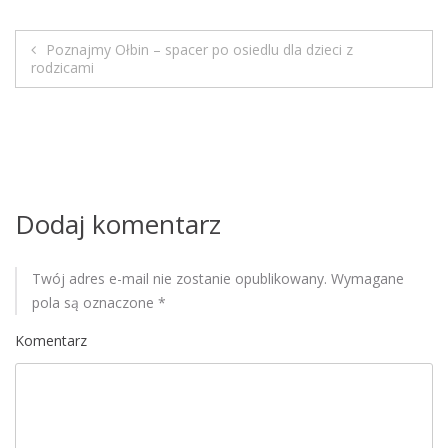
M
o
Poznajmy Ołbin – spacer po osiedlu dla dzieci z
b
N
rodzicami
i
a
l
e
w
i
Dodaj komentarz
g
a
Twój adres e-mail nie zostanie opublikowany.
Wymagane
pola są oznaczone
*
c
Komentarz
j
a
w