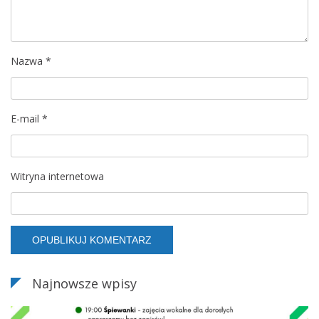
p
i
Nazwa
*
s
u
E-mail
*
Witryna internetowa
Najnowsze wpisy