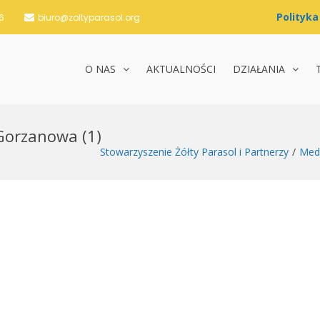
6
biuro@zoltyparasol.org
O NAS
AKTUALNOŚCI
DZIAŁANIA
nie Żółty Parasol i Partnerzy
 Gorzanowa (1)
Stowarzyszenie Żółty Parasol i Partnerzy
Med