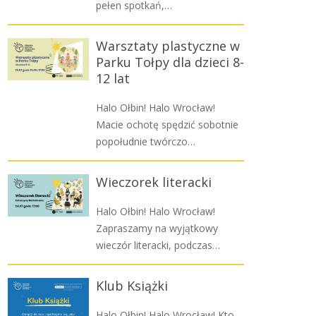
pełen spotkań,…
Warsztaty plastyczne w
Parku Tołpy dla dzieci 8-
12 lat
Halo Ołbin! Halo Wrocław!
Macie ochotę spędzić sobotnie
popołudnie twórczo…
Wieczorek literacki
Halo Ołbin! Halo Wrocław!
Zapraszamy na wyjątkowy
wieczór literacki, podczas…
Klub Książki
Halo Ołbin! Halo Wrocław! Kto