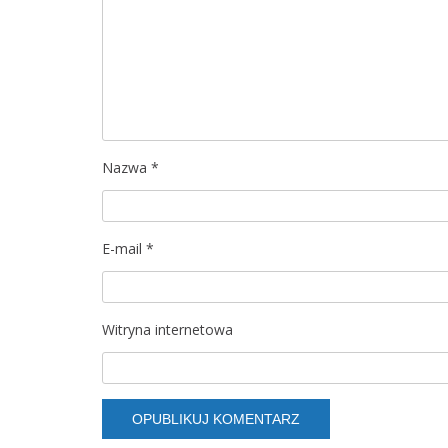
j
a
w
p
Nazwa
*
i
s
E-mail
*
u
Witryna internetowa