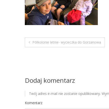
Półkolonie letnie- wycieczka do Gorzanowa
N
a
w
i
Dodaj komentarz
g
Twój adres e-mail nie zostanie opublikowany.
Wyma
a
Komentarz
c