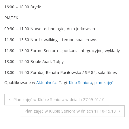
.
16:00 – 18:00 Brydż
1
PIĄTEK
0
-
09:30 – 11:00 Nowe technologie, Ania Jurkowska
0
8
11.30 – 13.30 Nordic walking – tempo spacerowe.
.
11:30 – 13:00 Forum Seniora- spotkania integracyjne, wykłady
1
0
13.00 – 15.00 Boule /park Tołpy
18:00 – 19:00 Zumba, Renata Puciłowska / SP 84, sala fitnes
Opublikowane w
Aktualności
Tagi:
Klub Seniora
,
plan zajęć
Plan zajęć w Klubie Seniora w dniach 27.09-01.10
N
Plan zajęć w Klubie Seniora w dniach 11.10-15.10
a