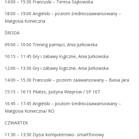
14:00 – 15:30 Francuski – Teresa Sajkowska
b
i
18:00 – 19:00 Angielski – poziom średniozaawansowany –
e
Małgosia Konieczna
S
e
ŚRODA
n
09:00 – 10:00 Trening pamięci, Ania Jurkowska
i
o
10:15 – 11:45 Gry i zabawy logiczne, Ania Jurkowska
r
12:00 – 13:30 Gry i zabawy logiczne, Ania Jurkowska
a
w
14.00 – 15.30 Francuski – poziom zaawansowany – Basia Jara
d
15:15 – 16:15 Pilates, Justyna Wieprow / SP 107
n
i
16.45 – 17.45 Angielski – poziom średniozaawansowany –
a
Małgosia Konieczna/ RO
c
h
CZWARTEK
0
11:30 – 13:30 Dyżur komputerowo- smartfonowy
4