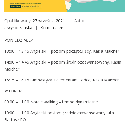
M
o
b
Opublikowany:
27 września 2021
Autor:
i
a.wysoczanska
Komentarze
o
l
n
e
PONIEDZIAŁEK
P
l
13:00 – 13:45 Angielski – poziom początkujący, Kasia Maicher
a
14:00 – 14:45 Angielski – poziom średniozaawansowany, Kasia
n
Maicher
z
a
15:15 – 16:15 Gimnastyka z elementami tańca, Kasia Maicher
j
ę
WTOREK:
ć
09.00 – 11.00 Nordic walking – tempo dynamiczne
w
K
10:00 – 11:00 Angielski poziom średniozaawansowany Julia
l
Bartosz RO
u