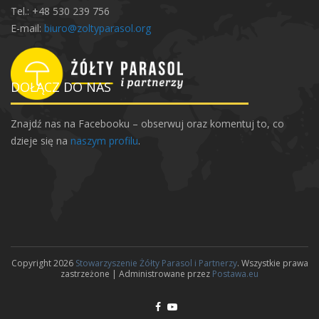
Tel.: +48 530 239 756
E-mail:
biuro@zoltyparasol.org
DOŁĄCZ DO NAS
Znajdź nas na Facebooku – obserwuj oraz komentuj to, co
dzieje się na
naszym profilu
.
Copyright 2026
Stowarzyszenie Żółty Parasol i Partnerzy
. Wszystkie prawa
zastrzeżone | Administrowane przez
Postawa.eu
F
Y
P
D