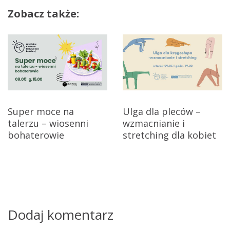
w
Zobacz także:
i
g
a
c
j
Super moce na
Ulga dla pleców –
talerzu – wiosenni
wzmacnianie i
a
bohaterowie
stretching dla kobiet
w
p
i
s
Dodaj komentarz