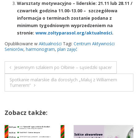
Warsztaty motywacyjno – liderskie: 21.11 lub 28.11 /
o
czwartek godzina 11.00-13.00 –
szczegółowa
2
informacja o terminach zostanie podana z
0
minimum tygodniowym wyprzedzeniem na
-
stronie:
www.zoltyparasol.org/
aktualności
.
1
Opublikowane w
Aktualności
Tagi:
Centrum Aktywności
2
Seniorów
,
harmonogram
,
plan zajęć
Jesiennym szlakiem po Ołbinie – sąsiedzki spacer
N
Spotkanie malarskie dla dorosłych „Maluj z Williamem
a
Turnerem”
w
i
Zobacz także:
g