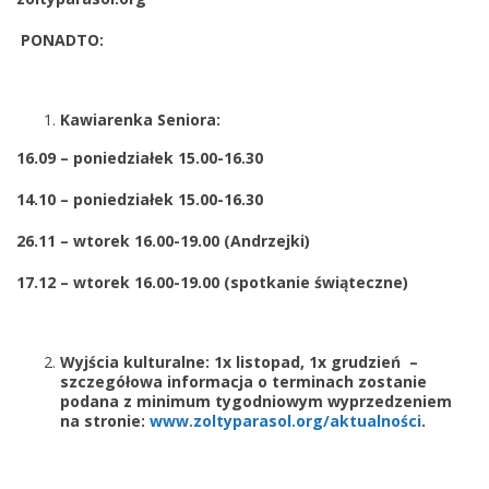
o
PONADTO:
r
ó
w
Kawiarenka Seniora:
w
d
16.09 – poniedziałek 15.00-16.30
n
14.10 – poniedziałek 15.00-16.30
i
a
26.11 – wtorek 16.00-19.00 (Andrzejki)
c
h
17.12 – wtorek 16.00-19.00 (spotkanie świąteczne)
o
d
2
Wyjścia kulturalne: 1x listopad, 1x grudzień –
szczegółowa informacja o terminach zostanie
1
podana z minimum tygodniowym wyprzedzeniem
-
na stronie:
www.zoltyparasol.org/
aktualności
.
1
0
d