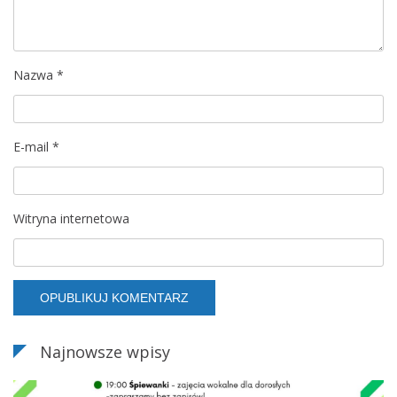
p
i
Nazwa
*
s
u
E-mail
*
Witryna internetowa
Najnowsze wpisy