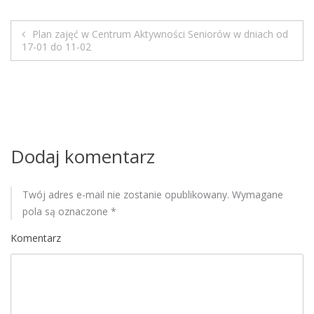
M
o
Plan zajęć w Centrum Aktywności Seniorów w dniach od
b
N
17-01 do 11-02
i
a
l
e
w
i
Dodaj komentarz
g
a
Twój adres e-mail nie zostanie opublikowany.
Wymagane
pola są oznaczone
*
c
Komentarz
j
a
w