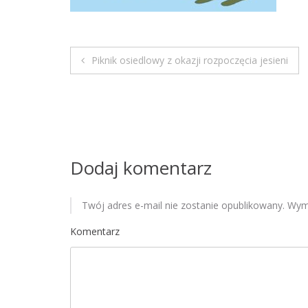
Piknik osiedlowy z okazji rozpoczęcia jesieni
N
a
w
i
Dodaj komentarz
g
Twój adres e-mail nie zostanie opublikowany.
Wyma
a
Komentarz
c
j
a