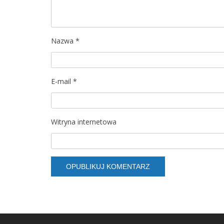
w
p
Nazwa
*
i
s
E-mail
*
u
Witryna internetowa