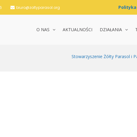
6
biuro@zoltyparasol.org
O NAS
AKTUALNOŚCI
DZIAŁANIA
nie Żółty Parasol i Partnerzy
Stowarzyszenie Żółty Parasol i P