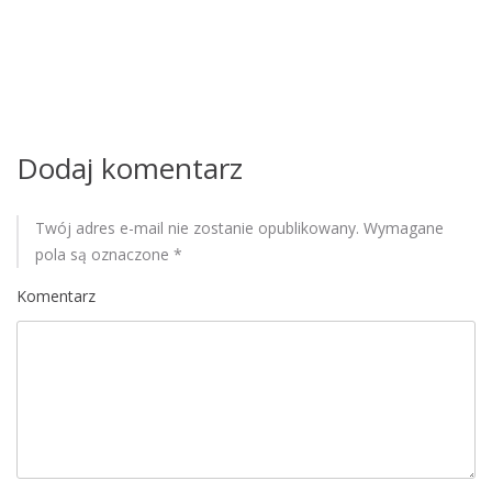
p
i
s
u
Dodaj komentarz
Twój adres e-mail nie zostanie opublikowany.
Wymagane
pola są oznaczone
*
Komentarz