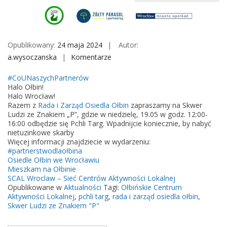
M
o
b
i
Opublikowany:
24 maja 2024
Autor:
l
a.wysoczanska
Komentarze
o
e
n
#CoUNaszychPartnerów
P
Halo Ołbin!
c
Halo Wrocław!
Razem z
Rada i Zarząd Osiedla Ołbin
zapraszamy na Skwer
h
Ludzi ze Znakiem „P”, gdzie w niedzielę, 19.05 w godz. 12:00-
l
16:00 odbędzie się Pchli Targ. Wpadnijcie koniecznie, by nabyć
i
nietuzinkowe skarby
Więcej informacji znajdziecie w wydarzeniu:
T
#partnerstwodlaołbina
a
Osiedle Ołbin we Wrocławiu
r
Mieszkam na Ołbinie
SCAL Wroclaw – Sieć Centrów Aktywności Lokalnej
g
Opublikowane w
Aktualności
Tagi:
Ołbińskie Centrum
n
Aktywności Lokalnej
,
pchli targ
,
rada i zarząd osiedla ołbin
,
a
Skwer Ludzi ze Znakiem "P"
O