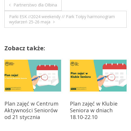
ł
Partnerstwo dla Ołbina
b
N
i
Parki ESK //2024 weekendy // Park Tołpy harmonogram
n
a
wydarzeń 25-26 maja
i
w
e
i
Zobacz także:
g
a
c
j
Plan zajęć w Centrum
Plan zajęć w Klubie
a
Aktywności Seniorów
Seniora w dniach
od 21 stycznia
18.10-22.10
w