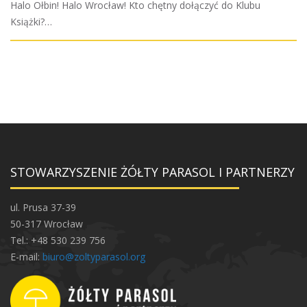
Halo Ołbin! Halo Wrocław! Kto chętny dołączyć do Klubu
Książki?…
STOWARZYSZENIE ŻÓŁTY PARASOL I PARTNERZY
ul. Prusa 37-39
50-317 Wrocław
Tel.: +48 530 239 756
E-mail:
biuro@zoltyparasol.org