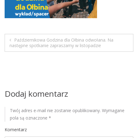
M
o
b
i
l
Październikowa Godzina dla Ołbina odwołana. Na
e
N
następne spotkanie zapraszamy w listopadzie
a
w
i
Dodaj komentarz
g
a
Twój adres e-mail nie zostanie opublikowany.
Wymagane
pola są oznaczone
*
c
Komentarz
j