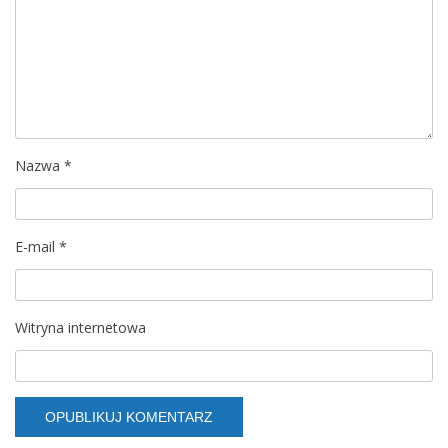
a
w
p
i
Nazwa
*
s
u
E-mail
*
Witryna internetowa