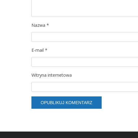
w
p
Nazwa
*
i
s
E-mail
*
u
Witryna internetowa