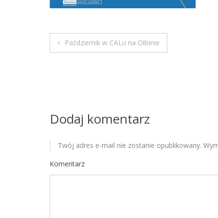
Październik w CALu na Ołbinie
N
a
w
i
Dodaj komentarz
g
Twój adres e-mail nie zostanie opublikowany.
Wyma
a
Komentarz
c
j
a