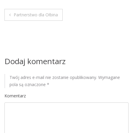
M
o
Partnerstwo dla Ołbina
b
N
i
a
l
e
w
i
Dodaj komentarz
g
Twój adres e-mail nie zostanie opublikowany.
Wymagane
a
pola są oznaczone
*
c
Komentarz
j
a
w