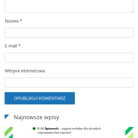
p
Nazwa
*
i
s
E-mail
*
u
Witryna internetowa
Najnowsze wpisy