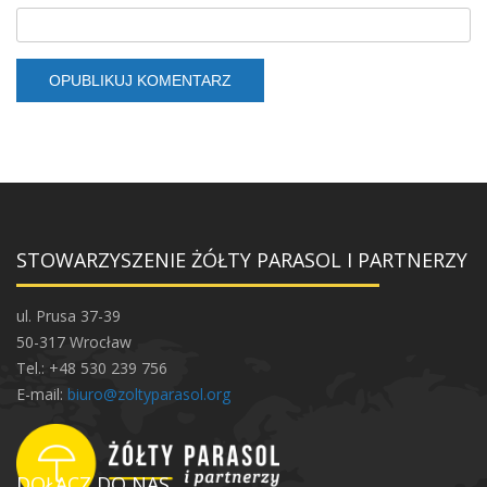
STOWARZYSZENIE ŻÓŁTY PARASOL I PARTNERZY
ul. Prusa 37-39
50-317 Wrocław
Tel.: +48 530 239 756
E-mail:
biuro@zoltyparasol.org
DOŁĄCZ DO NAS