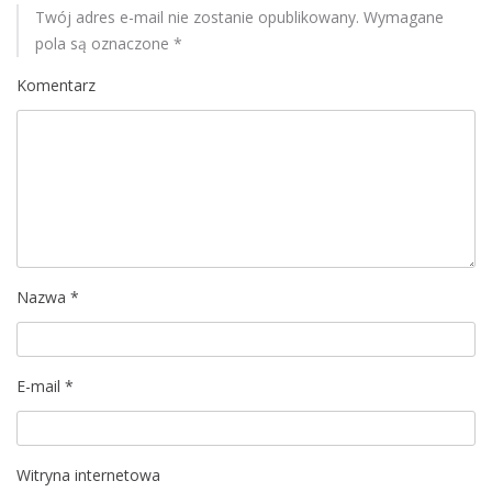
M
Twój adres e-mail nie zostanie opublikowany.
Wymagane
o
pola są oznaczone
*
b
Komentarz
i
l
e
Nazwa
*
E-mail
*
Witryna internetowa