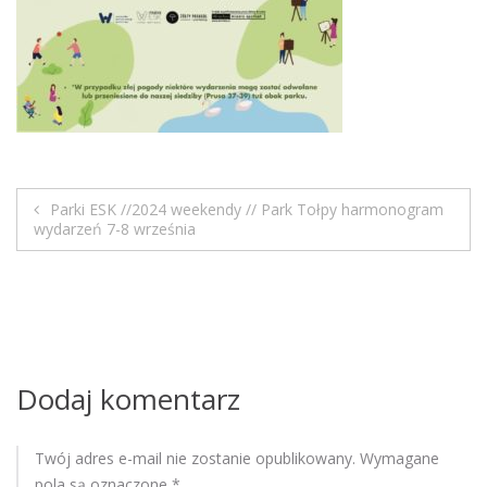
M
o
b
i
l
e
Parki ESK //2024 weekendy // Park Tołpy harmonogram
N
wydarzeń 7-8 września
a
w
i
Dodaj komentarz
g
a
Twój adres e-mail nie zostanie opublikowany.
Wymagane
pola są oznaczone
*