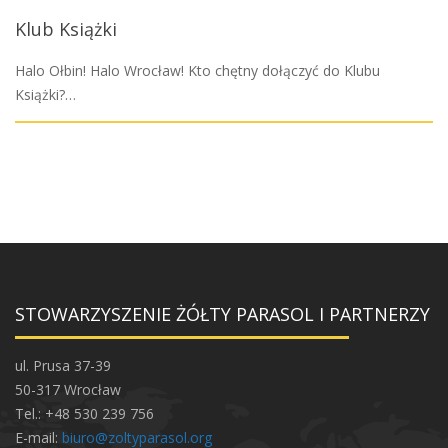
Klub Książki
Halo Ołbin! Halo Wrocław! Kto chętny dołączyć do Klubu
Książki?…
STOWARZYSZENIE ŻÓŁTY PARASOL I PARTNERZY
ul. Prusa 37-39
50-317 Wrocław
Tel.: +48 530 239 756
E-mail:
biuro@zoltyparasol.org