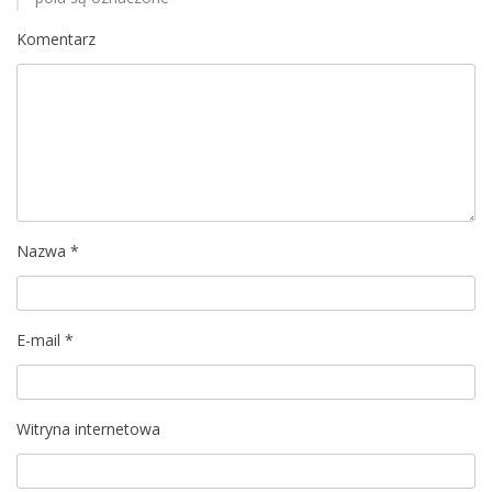
c
Komentarz
j
a
w
p
i
Nazwa
*
s
u
E-mail
*
Witryna internetowa