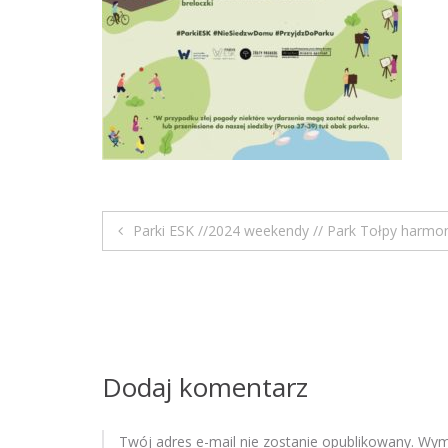
Parki ESK //2024 weekendy // Park Tołpy harmo
N
a
w
i
Dodaj komentarz
g
Twój adres e-mail nie zostanie opublikowany.
Wyma