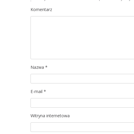
a
Komentarz
c
j
a
w
p
Nazwa
*
i
s
E-mail
*
u
Witryna internetowa