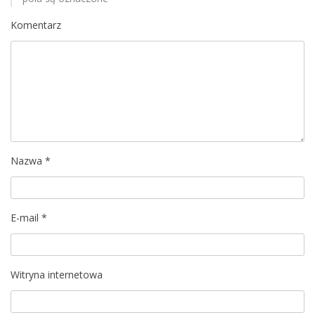
c
Komentarz
j
a
w
p
i
Nazwa
*
s
u
E-mail
*
Witryna internetowa