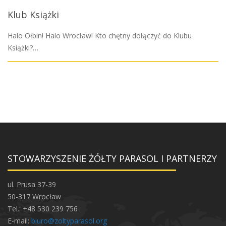
Klub Książki
Halo Ołbin! Halo Wrocław! Kto chętny dołączyć do Klubu
Książki?…
STOWARZYSZENIE ŻÓŁTY PARASOL I PARTNERZY
ul. Prusa 37-39
50-317 Wrocław
Tel.: +48 530 239 756
E-mail:
biuro@zoltyparasol.org