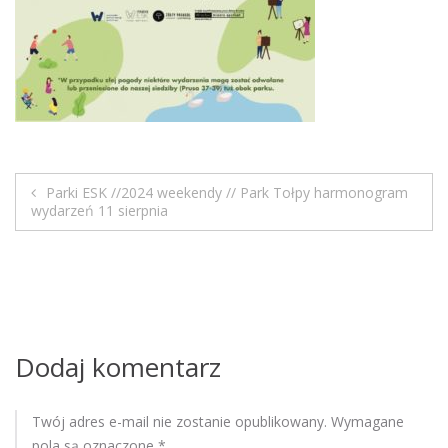
M
o
b
i
l
e
Parki ESK //2024 weekendy // Park Tołpy harmonogram
N
wydarzeń 11 sierpnia
a
w
i
Dodaj komentarz
g
a
Twój adres e-mail nie zostanie opublikowany.
Wymagane
pola są oznaczone
*