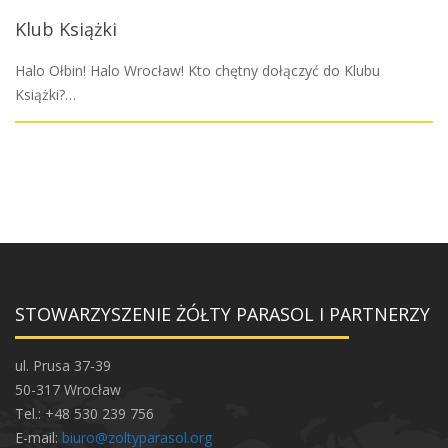
Klub Książki
Halo Ołbin! Halo Wrocław! Kto chętny dołączyć do Klubu
Książki?…
STOWARZYSZENIE ŻÓŁTY PARASOL I PARTNERZY
ul. Prusa 37-39
50-317 Wrocław
Tel.: +48 530 239 756
E-mail:
biuro@zoltyparasol.org