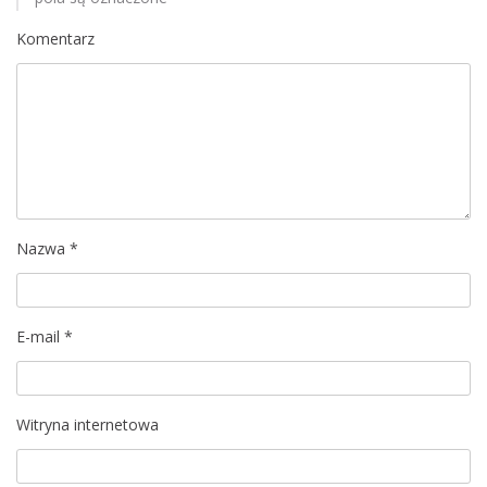
c
Komentarz
j
a
w
p
i
Nazwa
*
s
u
E-mail
*
Witryna internetowa