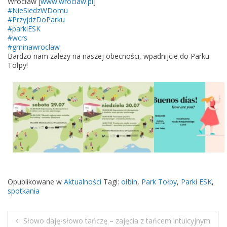
Wrocław [
www.wroclaw.pl
]
p
#NieSiedzWDomu
#PrzyjdzDoParku
y
#parkiESK
h
#wcrs
a
#gminawroclaw
Bardzo nam zależy na naszej obecności, wpadnijcie do Parku
r
Tołpy!
m
o
n
o
g
r
a
m
w
y
Opublikowane w
Aktualności
Tagi:
ołbin
,
Park Tołpy
,
Parki ESK
,
d
spotkania
a
r
Słowo daję-słowo tańczę – zajęcia z tańcem intuicyjnym
z