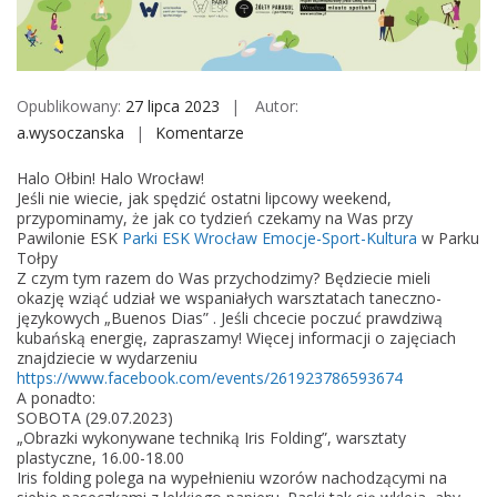
M
o
b
i
Opublikowany:
27 lipca 2023
Autor:
l
a.wysoczanska
Komentarze
o
e
n
Halo Ołbin! Halo Wrocław!
P
Jeśli nie wiecie, jak spędzić ostatni lipcowy weekend,
a
przypominamy, że jak co tydzień czekamy na Was przy
Pawilonie ESK
Parki ESK Wrocław Emocje-Sport-Kultura
w Parku
r
Tołpy
k
Z czym tym razem do Was przychodzimy? Będziecie mieli
i
okazję wziąć udział we wspaniałych warsztatach taneczno-
językowych „Buenos Dias” . Jeśli chcecie poczuć prawdziwą
E
kubańską energię, zapraszamy! Więcej informacji o zajęciach
S
znajdziecie w wydarzeniu
K
https://www.facebook.com/events/261923786593674
A ponadto:
/
SOBOTA (29.07.2023)
/
„Obrazki wykonywane techniką Iris Folding”, warsztaty
2
plastyczne, 16.00-18.00
Iris folding polega na wypełnieniu wzorów nachodzącymi na
0