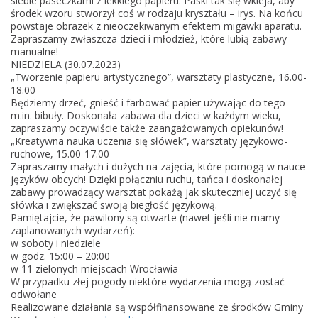
siebie paseczkami z lekkiego papieru. Paski tak się wkleja, aby
2
środek wzoru stworzył coś w rodzaju kryształu – irys. Na końcu
3
powstaje obrazek z nieoczekiwanym efektem migawki aparatu.
Zapraszamy zwłaszcza dzieci i młodzież, które lubią zabawy
w
manualne!
e
NIEDZIELA (30.07.2023)
e
„Tworzenie papieru artystycznego”, warsztaty plastyczne, 16.00-
18.00
k
Będziemy drzeć, gnieść i farbować papier używając do tego
e
m.in. bibuły. Doskonała zabawa dla dzieci w każdym wieku,
n
zapraszamy oczywiście także zaangażowanych opiekunów!
„Kreatywna nauka uczenia się słówek”, warsztaty językowo-
d
ruchowe, 15.00-17.00
y
Zapraszamy małych i dużych na zajęcia, które pomogą w nauce
/
języków obcych! Dzięki połączniu ruchu, tańca i doskonałej
zabawy prowadzący warsztat pokażą jak skuteczniej uczyć się
/
słówka i zwiększać swoją biegłość językową.
P
Pamiętajcie, że pawilony są otwarte (nawet jeśli nie mamy
a
zaplanowanych wydarzeń):
w soboty i niedziele
r
w godz. 15:00 – 20:00
k
w 11 zielonych miejscach Wrocławia
T
W przypadku złej pogody niektóre wydarzenia mogą zostać
odwołane
o
Realizowane działania są współfinansowane ze środków Gminy
ł