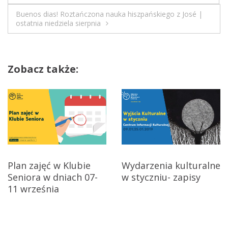
N
e
Buenos dias! Roztańczona nauka hiszpańskiego z José |
a
ostatnia niedziela sierpnia
ń
2
w
9
-
i
Zobacz także:
3
g
0
l
a
i
p
c
c
a
j
Plan zajęć w Klubie
Wydarzenia kulturalne
a
Seniora w dniach 07-
w styczniu- zapisy
11 września
w
p