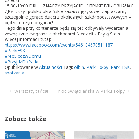
osiedlu
2
15:30-19:00 DRUH ZNACZY PRZYJACIEL / ПРИЯТЕЛЬ ОЗНАЧАЄ
2
ДРУГ, czyli polsko-ukraińskie zabawy językowe. Zapraszamy
szczególnie gorąco dzieci z okolicznych szkół podstawowych –
w
będzie o czym pogadać!
e
Tego dnia przy kontenerze będą się też odbywały wydarzenia
e
zewnętrzne związane z obchodami Niedzieli z Edytą Stein.
Więcej informacji tutaj:
k
https://www.facebook.com/events/546184670511187
e
#ParkiESK
n
#NieSiedzwDomu
#PrzyjdzDoParku
d
Opublikowane w
Aktualności
Tagi:
ołbin
,
Park Tołpy
,
Parki ESK
,
y
spotkania
/
/
Warsztaty tańca!
Noc Świętojańska w Parku Tołpy
P
N
a
r
a
k
Zobacz także:
w
T
o
i
ł