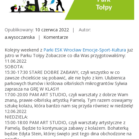
M
o
b
i
Opublikowany:
10 czerwca 2022
Autor:
l
a.wysoczanska
Komentarze
o
e
n
Kolejny weekend z
Parki ESK Wrocław Emocje-Sport-Kultura
już
P
jutro w Parku Tołpy Zobaczcie co dla Was przygotowaliśmy:
a
11.06.2022
SOBOTA:
r
15:30-17:30 STARE DOBRE ZABAWY, czyli wszystko w co
k
zawsze chcieliście się pobawić, ale nie było z kim. Ulubienica
i
parkowych tłumów i królowa ołbińskich mikrograntów Sylwia
zaprasza na GRĘ W KLASY!
E
17:00-20:00 PAM ART STUDIO, czyli warsztaty z dobrze Wam
S
znaną, prawie-ołbińską artystką Pamelą. Tym razem oswajamy
K
sztukę kolażu, która bardzo nam się przyda również w niedzielę!
12.06.2022
/
NIEDZIELA:
/
15:00-18:00 PAM ART STUDIO, czyli warsztaty artystyczne z
2
Pamelą. Będzie to kontynuacja zabawy z kolażem. Bohaterką
będzie Edyta Stein, której święto jest tego dina obchodzone na
0