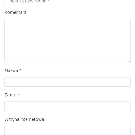
pola są oznaczone
*
e
Komentarz
ń
1
1
-
1
2
c
z
Nazwa
*
e
r
w
c
E-mail
*
a
Witryna internetowa