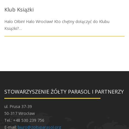
Klub Książki
Halo Ołbin! Halo Wrocław! Kto chętny dołączyć do Klubu
Książki?…
STOWARZYSZENIE ŻÓŁTY PARASOL I PARTNERZY
ul. Prusa 37-39
50-317 Wrocław
Tel.: +48 530 239 756
E-mail:
biuro@zoltyparasol.org