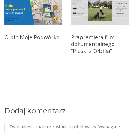
p
g
y
h
a
a
c
r
Ołbin Moje Podwórko
Prapremiera filmu
m
dokumentalnego
j
o
“Pieski z Ołbina”
n
a
o
w
g
r
p
a
m
i
w
y
s
Dodaj komentarz
d
u
a
r
Twój adres e-mail nie zostanie opublikowany.
Wymagane
z