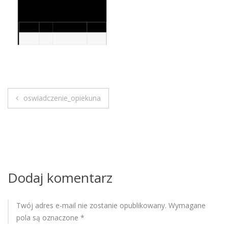
M
o
b
i
l
e
oswiadczenie_opiekuna
N
a
w
i
Dodaj komentarz
g
Twój adres e-mail nie zostanie opublikowany.
Wymagane
a
pola są oznaczone
*