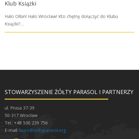
Klub Książki
Halo Ołbin! Halo Wrocław! Kto chętny dołączyć do Klubu
Książki?…
STOWARZYSZENIE ŻÓŁTY PARASOL I PARTNERZY
ul. Prusa 37-39
50-317 Wrocław
Tel.: +48 530 239 756
E-mail:
biuro@zoltyparasol.org