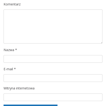
c
Komentarz
j
a
w
p
Nazwa
*
i
s
E-mail
*
u
Witryna internetowa