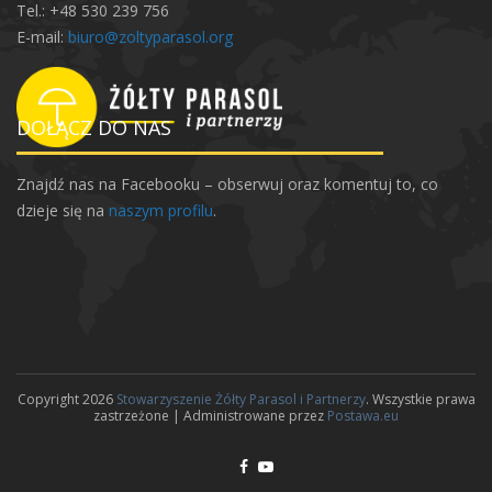
Tel.: +48 530 239 756
E-mail:
biuro@zoltyparasol.org
DOŁĄCZ DO NAS
Znajdź nas na Facebooku – obserwuj oraz komentuj to, co
dzieje się na
naszym profilu
.
Copyright 2026
Stowarzyszenie Żółty Parasol i Partnerzy
. Wszystkie prawa
zastrzeżone | Administrowane przez
Postawa.eu
F
Y
P
D
a
o