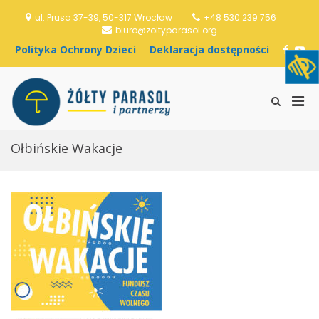
S
ul. Prusa 37-39, 50-317 Wrocław
+48 530 239 756
k
biuro@zoltyparasol.org
i
p
P
D
F
Y
t
o
e
a
o
o
l
k
c
u
c
i
l
e
T
o
P
t
a
b
u
S
Stowarzyszenie
n
y
r
o
b
h
r
Żółty Parasol i
t
k
a
o
e
o
i
e
Partnerzy
a
c
k
w
Ołbińskie Wakacje
n
m
O
j
S
t
c
a
e
a
h
d
a
r
r
o
r
y
o
s
c
M
n
t
h
y
ę
F
e
D
p
o
n
z
n
r
u
i
o
m
e
ś
f
c
c
o
i
i
r