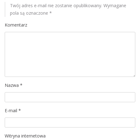
Twój adres e-mail nie zostanie opublikowany.
Wymagane
a
pola są oznaczone
*
c
Komentarz
j
a
w
p
Nazwa
*
i
s
E-mail
*
u
Witryna internetowa