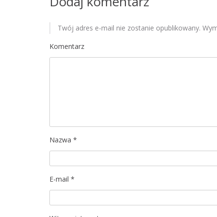
Dodaj komentarz
g
Twój adres e-mail nie zostanie opublikowany.
Wyma
a
Komentarz
c
j
a
w
p
Nazwa
*
i
s
E-mail
*
u