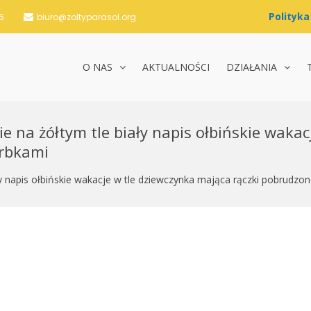
6
biuro@zoltyparasol.org
O NAS
AKTUALNOŚCI
DZIAŁANIA
nie Żółty Parasol i Partnerzy
ie na żółtym tle biały napis ołbińskie waka
arbkami
ały napis ołbińskie wakacje w tle dziewczynka mająca rączki pobrudz