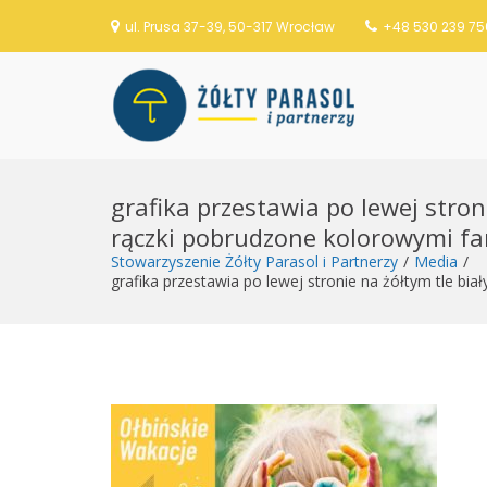
ul. Prusa 37-39, 50-317 Wrocław
+48 530 239 75
Stowarzysze
S
k
grafika przestawia po lewej stron
i
p
rączki pobrudzone kolorowymi f
t
Stowarzyszenie Żółty Parasol i Partnerzy
Media
o
grafika przestawia po lewej stronie na żółtym tle bi
c
o
n
t
e
n
t