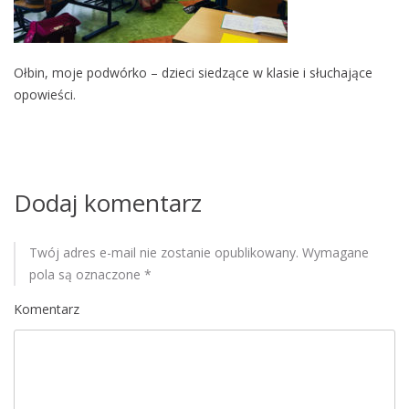
M
o
b
Ołbin, moje podwórko – dzieci siedzące w klasie i słuchające
i
opowieści.
l
e
Dodaj komentarz
Twój adres e-mail nie zostanie opublikowany.
Wymagane
pola są oznaczone
*
Komentarz