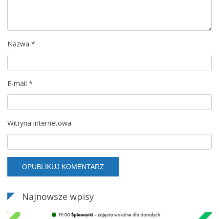
w
p
Nazwa
*
i
s
E-mail
*
u
Witryna internetowa
Najnowsze wpisy