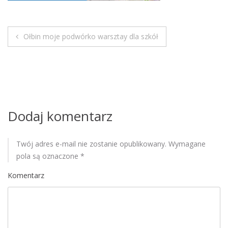
M
o
b
Ołbin moje podwórko warsztay dla szkół
i
N
l
a
e
w
i
Dodaj komentarz
g
Twój adres e-mail nie zostanie opublikowany.
Wymagane
a
pola są oznaczone
*
c
Komentarz
j
a