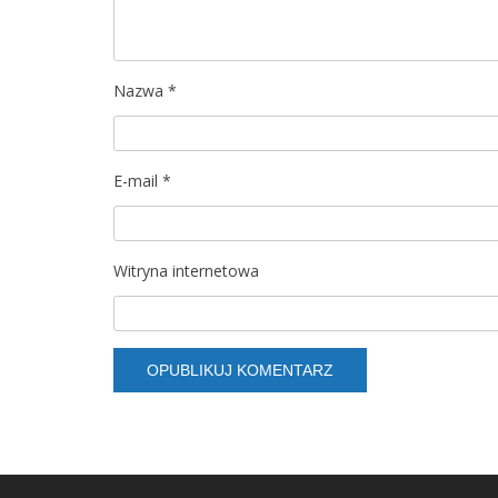
w
p
Nazwa
*
i
s
E-mail
*
u
Witryna internetowa