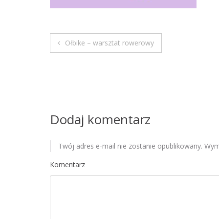
Ołbike – warsztat rowerowy
N
a
w
i
Dodaj komentarz
g
Twój adres e-mail nie zostanie opublikowany.
Wyma
a
Komentarz
c
j
a