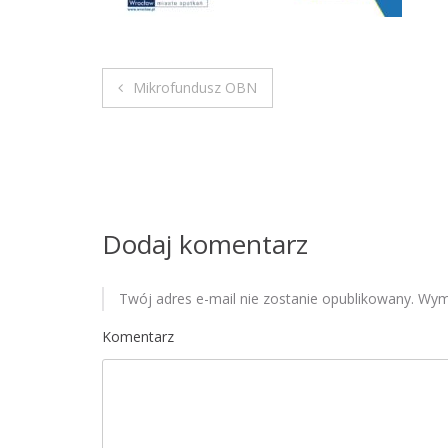
Mikrofundusz OBN
N
a
w
i
Dodaj komentarz
g
Twój adres e-mail nie zostanie opublikowany.
Wyma
a
Komentarz
c
j
a