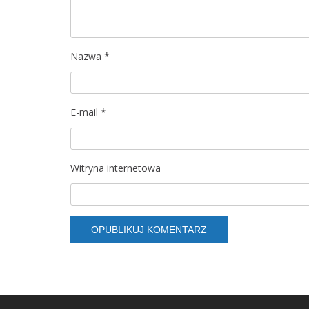
w
p
Nazwa
*
i
s
E-mail
*
u
Witryna internetowa