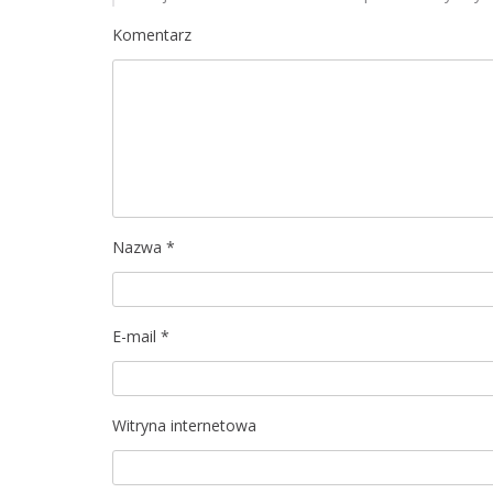
a
Komentarz
c
j
a
w
p
Nazwa
*
i
s
E-mail
*
u
Witryna internetowa