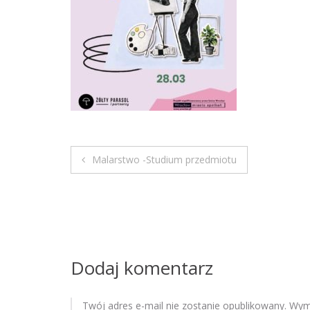
Malarstwo -Studium przedmiotu
N
a
w
i
Dodaj komentarz
g
Twój adres e-mail nie zostanie opublikowany.
Wyma