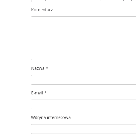
a
Komentarz
c
j
a
w
p
Nazwa
*
i
s
E-mail
*
u
Witryna internetowa