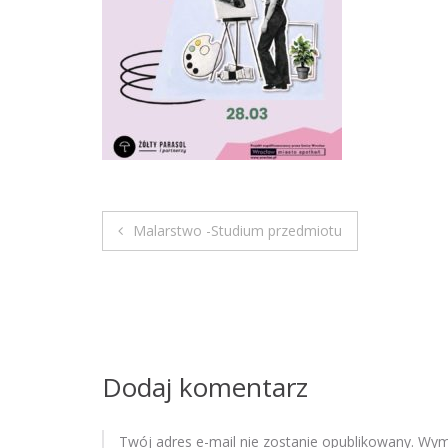
Malarstwo -Studium przedmiotu
N
a
w
i
Dodaj komentarz
g
Twój adres e-mail nie zostanie opublikowany.
Wyma