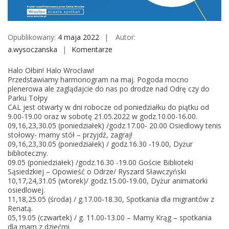
M
o
b
Opublikowany:
4 maja 2022
Autor:
i
a.wysoczanska
Komentarze
o
l
n
e
Halo Ołbin! Halo Wrocław!
M
Przedstawiamy harmonogram na maj. Pogoda mocno
a
plenerowa ale zaglądajcie do nas po drodze nad Odrę czy do
Parku Tołpy
j
CAL jest otwarty w dni robocze od poniedziałku do piątku od
w
9.00-19.00 oraz w sobotę 21.05.2022 w godz.10.00-16.00.
C
09,16,23,30.05 (poniedziałek) /godz.17.00- 20.00 Osiedlowy tenis
stołowy- mamy stół – przyjdź, zagraj!
A
09,16,23,30.05 (poniedziałek) / godz.16.30 -19.00, Dyżur
L
biblioteczny.
u
09.05 (poniedziałek) /godz.16.30 -19.00 Goście Biblioteki
Sąsiedzkiej – Opowieść o Odrze/ Ryszard Sławczyński
n
10,17,24,31.05 (wtorek)/ godz.15.00-19.00, Dyżur animatorki
a
osiedlowej.
O
11,18,25.05 (środa) / g.17.00-18.30, Spotkania dla migrantów z
Renatą.
ł
05,19.05 (czwartek) / g. 11.00-13.00 – Mamy Krąg – spotkania
b
dla mam z dziećmi