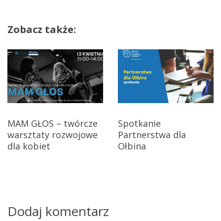
w
Zobacz także:
i
g
a
c
j
MAM GŁOS – twórcze
Spotkanie
warsztaty rozwojowe
Partnerstwa dla
a
dla kobiet
Ołbina
w
p
i
Dodaj komentarz