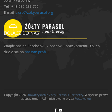
50-317 Wrocław
Tel.: +48 530 239 756
E-mail:
biuro@zoltyparasol.org
DOŁĄCZ DO NAS
Znajdź nas na Facebooku – obserwuj oraz komentuj to, co
dzieje się na
naszym profilu
.
Copyright 2026
Stowarzyszenie Żółty Parasol i Partnerzy
. Wszystkie prawa
zastrzeżone | Administrowane przez
Postawa.eu
F
Y