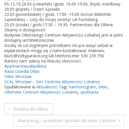
i
05,12,19,26.05 (czwartek) /godz. 16.00-19.00, Brydż osiedlowy
20.05 (piątek) / Dzień Sąsiada
n
23.05 (poniedziałek) / godz. 17.00 -19.00 Goście Biblioteki
i
Sąsiedzkiej – Listy do mojej siostry/ Lili Fuchsberg
e
25.05 (środa) / godz.17.30 – 19.30, Partnerstwo dla Ołbina.
Dbamy o dostępność!
Budynek Ołbińskiego Centrum Aktywności Lokalnej jest w pełni
dostępny architektonicznie.
Osoby ze szczególnymi potrzebami chcące wziąć udział w
wydarzeniach mogą się z nami kontaktować mailowo:
biuro@zoltyparasol.org lub telefonicznie: 530 239 756.
Bardzo nam zależy na Waszej obecności.
#partnerstwodlaolbina
Rada Osiedla Ołbin
Ołbin Wrocław
SCAL Wroclaw – Sieć Centrów Aktywności Lokalnej
Opublikowane w
Aktualności
Tagi:
harmonogram
,
ołbin
,
Ołbińskie Centrum Aktywności Lokalnej
,
spotkania
Godzina dla Ołbina
N
Mamy krąg – przestrzeń spotkań dla mam z dziećmi
a