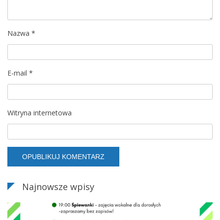
p
Nazwa
*
i
s
E-mail
*
u
Witryna internetowa
Najnowsze wpisy