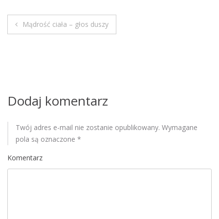
M
o
Mądrość ciała – głos duszy
b
N
i
a
l
e
w
i
Dodaj komentarz
g
Twój adres e-mail nie zostanie opublikowany.
Wymagane
a
pola są oznaczone
*
c
Komentarz
j
a
w