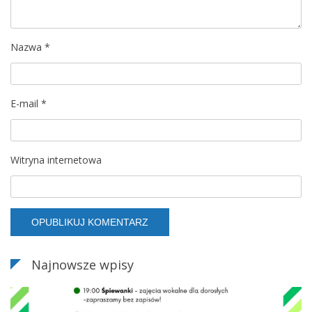
p
Nazwa
*
i
s
E-mail
*
u
Witryna internetowa
Najnowsze wpisy