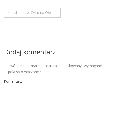
M
o
Listopad w CALu na Ołbinie
b
N
i
a
l
e
w
i
Dodaj komentarz
g
Twój adres e-mail nie zostanie opublikowany.
Wymagane
a
pola są oznaczone
*
c
Komentarz
j
a
w