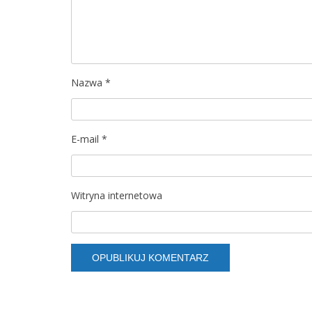
a
w
p
Nazwa
*
i
s
E-mail
*
u
Witryna internetowa