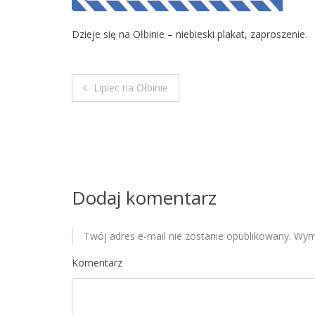
Dzieje się na Ołbinie – niebieski plakat, zaproszenie.
Lipiec na Ołbinie
N
a
w
i
Dodaj komentarz
g
Twój adres e-mail nie zostanie opublikowany.
Wyma
a
Komentarz
c
j