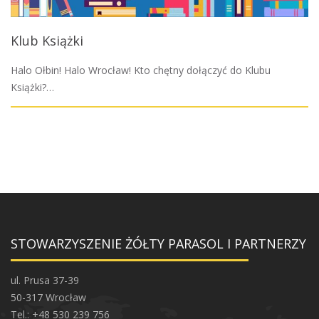
Klub Książki
Halo Ołbin! Halo Wrocław! Kto chętny dołączyć do Klubu
Książki?…
STOWARZYSZENIE ŻÓŁTY PARASOL I PARTNERZY
ul. Prusa 37-39
50-317 Wrocław
Tel.: +48 530 239 756