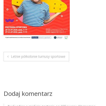
M
o
b
i
l
e
Letnie półkolonie turnusy sportowe
N
a
w
i
Dodaj komentarz
g