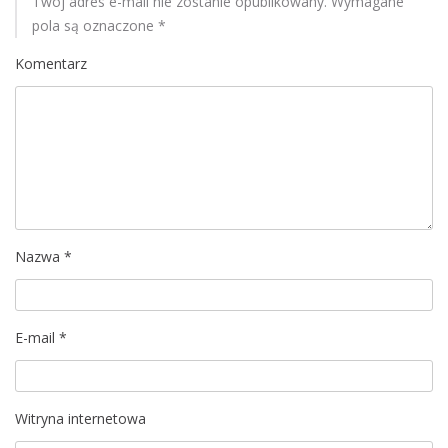
Twój adres e-mail nie zostanie opublikowany.
Wymagane
a
pola są oznaczone
*
c
Komentarz
j
a
w
p
Nazwa
*
i
s
E-mail
*
u
Witryna internetowa