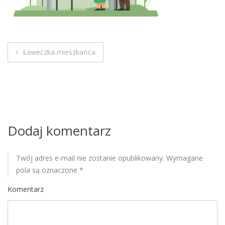
M
o
b
i
Ławeczka mieszkańca
l
N
e
a
w
i
Dodaj komentarz
g
Twój adres e-mail nie zostanie opublikowany.
Wymagane
a
pola są oznaczone
*
c
Komentarz
j