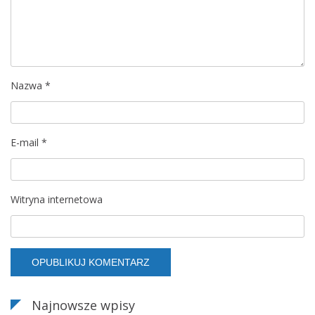
a
w
p
Nazwa
*
i
s
E-mail
*
u
Witryna internetowa
Najnowsze wpisy