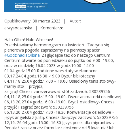
M
o
b
Opublikowany:
30 marca 2023
Autor:
i
a.wysoczanska
Komentarze
o
l
n
e
Halo Ołbin! Halo Wrocław!
K
Przedstawiamy harmonogram na kwiecień . Zaczyna się
w
plenerowa pogoda zapraszamy na pierwszy spacer
#GodzinadlaOłbina
. Zaglądajcie też do naszego Centrum
i
Centrum otwarte od poniedziałku do piątku od 9.00 -19.00,
e
oraz w niedzielę 16.04.2023 w godz.10.00 -14.00
c
01.04 godz.15.00 Rodzinne warsztaty wielkanocne
03,17,24.04 godz.16.30 -19.00 Dyżur biblioteczny
i
04,11,18,25.04 godz.17.00 – 19.00 Osiedlowy tenis stołowy-
e
mamy stół – przyjdź,
ń
za-graj! Chcesz zarezerwować stół zadzwoń: 530239756
04,11,18,25.04 godz.15.00 -19.00, Dyżur animatorki osiedlowej
w
06,13,20,27.04 godz.16.00 -19.00, Brydż osiedlowy- Chcesz
C
przyjść i zagrać zadzwoń: 530239756
A
06,13,20,27.04 godz.17.30 -18.30 Konwersacje osiedlowe –
język angielski z Julitą. Chcesz dołączyć zadzwoń: 530239756
L
12,19, 26.04 godz.15.00 -16.30 Język polski dla migrantów z
u
Renatą/ zapisy przez formularz dostępny od 5 kwietnia/ lub