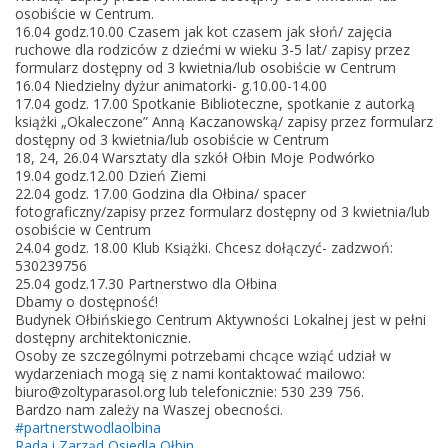
n
osobiście w Centrum.
16.04 godz.10.00 Czasem jak kot czasem jak słoń/ zajęcia
a
ruchowe dla rodziców z dziećmi w wieku 3-5 lat/ zapisy przez
O
formularz dostępny od 3 kwietnia/lub osobiście w Centrum
ł
16.04 Niedzielny dyżur animatorki- g.10.00-14.00
17.04 godz. 17.00 Spotkanie Biblioteczne, spotkanie z autorką
b
książki „Okaleczone” Anną Kaczanowską/ zapisy przez formularz
i
dostępny od 3 kwietnia/lub osobiście w Centrum
n
18, 24, 26.04 Warsztaty dla szkół Ołbin Moje Podwórko
19.04 godz.12.00 Dzień Ziemi
i
22.04 godz. 17.00 Godzina dla Ołbina/ spacer
e
fotograficzny/zapisy przez formularz dostępny od 3 kwietnia/lub
osobiście w Centrum
24.04 godz. 18.00 Klub Książki. Chcesz dołączyć- zadzwoń:
530239756
25.04 godz.17.30 Partnerstwo dla Ołbina
Dbamy o dostępność!
Budynek Ołbińskiego Centrum Aktywności Lokalnej jest w pełni
dostępny architektonicznie.
Osoby ze szczególnymi potrzebami chcące wziąć udział w
wydarzeniach mogą się z nami kontaktować mailowo:
biuro@zoltyparasol.org lub telefonicznie: 530 239 756.
Bardzo nam zależy na Waszej obecności.
#partnerstwodlaolbina
Rada i Zarząd Osiedla Ołbin