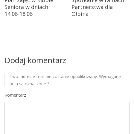
Seniora w dniach
Partnerstwa dla
a
14.06-18.06
Ołbina
w
p
i
s
Dodaj komentarz
u
Twój adres e-mail nie zostanie opublikowany.
Wymagane
pola są oznaczone
*
Komentarz