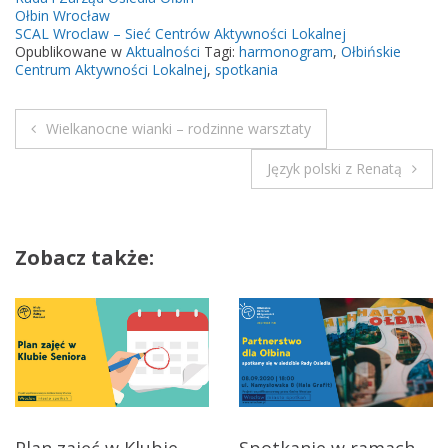
Ołbin Wrocław
SCAL Wroclaw – Sieć Centrów Aktywności Lokalnej
Opublikowane w
Aktualności
Tagi:
harmonogram
,
Ołbińskie
Centrum Aktywności Lokalnej
,
spotkania
Wielkanocne wianki – rodzinne warsztaty
N
Język polski z Renatą
a
w
Zobacz także:
i
g
a
c
j
Plan zajęć w Klubie
Spotkanie w ramach