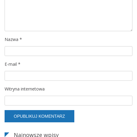
a
w
p
Nazwa
*
i
s
E-mail
*
u
Witryna internetowa
Najnowsze wpisy