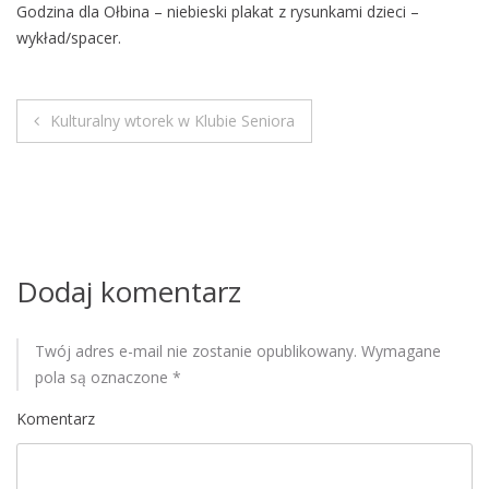
Godzina dla Ołbina – niebieski plakat z rysunkami dzieci –
M
wykład/spacer.
o
b
i
l
Kulturalny wtorek w Klubie Seniora
N
e
a
w
i
Dodaj komentarz
g
Twój adres e-mail nie zostanie opublikowany.
Wymagane
a
pola są oznaczone
*
c
Komentarz
j