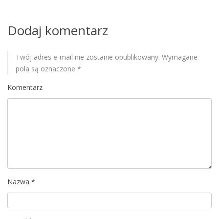
M
o
Dodaj komentarz
b
i
l
Twój adres e-mail nie zostanie opublikowany.
Wymagane
e
pola są oznaczone
*
Komentarz
Nazwa
*