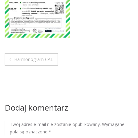
M
o
b
i
l
e
Harmonogram CAL
N
a
w
i
Dodaj komentarz
g
Twój adres e-mail nie zostanie opublikowany.
Wymagane
a
pola są oznaczone
*