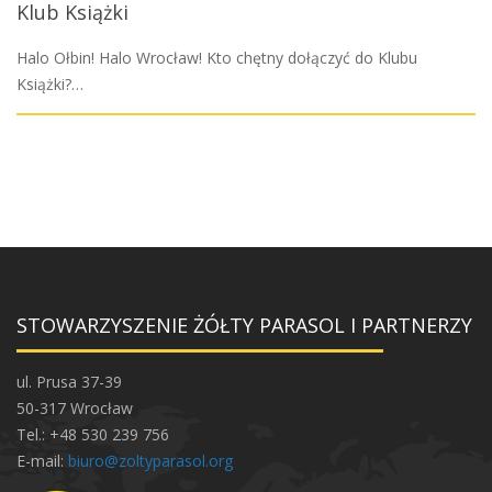
Klub Książki
Halo Ołbin! Halo Wrocław! Kto chętny dołączyć do Klubu
Książki?…
STOWARZYSZENIE ŻÓŁTY PARASOL I PARTNERZY
ul. Prusa 37-39
50-317 Wrocław
Tel.: +48 530 239 756
E-mail:
biuro@zoltyparasol.org