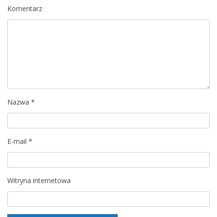
c
Komentarz
j
a
w
p
Nazwa
*
i
s
E-mail
*
u
Witryna internetowa