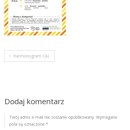
M
o
b
i
l
e
Harmonogram CAL
N
a
w
i
Dodaj komentarz
g
Twój adres e-mail nie zostanie opublikowany.
Wymagane
a
pola są oznaczone
*