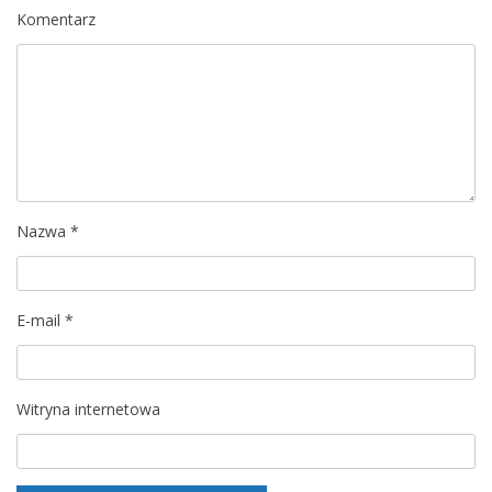
c
Komentarz
j
a
w
p
Nazwa
*
i
s
E-mail
*
u
Witryna internetowa