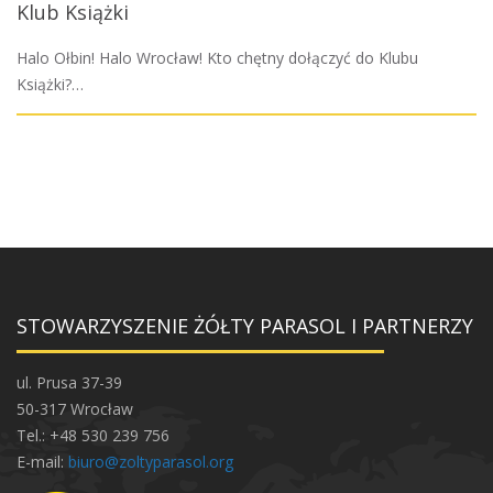
Klub Książki
Halo Ołbin! Halo Wrocław! Kto chętny dołączyć do Klubu
Książki?…
STOWARZYSZENIE ŻÓŁTY PARASOL I PARTNERZY
ul. Prusa 37-39
50-317 Wrocław
Tel.: +48 530 239 756
E-mail:
biuro@zoltyparasol.org