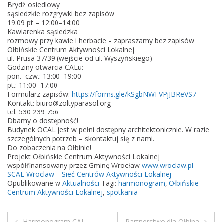
Brydż osiedlowy
sąsiedzkie rozgrywki bez zapisów
19.09 pt – 12:00–14:00
Kawiarenka sąsiedzka
rozmowy przy kawie i herbacie – zapraszamy bez zapisów
Ołbińskie Centrum Aktywności Lokalnej
ul. Prusa 37/39 (wejście od ul. Wyszyńskiego)
Godziny otwarcia CALu:
pon.–czw.: 13:00–19:00
pt.: 11:00–17:00
Formularz zapisów:
https://forms.gle/kSgbNWFVPjJBReVS7
Kontakt: biuro@zoltyparasol.org
tel. 530 239 756
Dbamy o dostępność!
Budynek OCAL jest w pełni dostępny architektonicznie. W razie
szczególnych potrzeb – skontaktuj się z nami.
Do zobaczenia na Ołbinie!
Projekt Ołbińskie Centrum Aktywności Lokalnej
współfinansowany przez Gminę Wrocław
www.wroclaw.pl
SCAL Wroclaw – Sieć Centrów Aktywności Lokalnej
Opublikowane w
Aktualności
Tagi:
harmonogram
,
Ołbińskie
Centrum Aktywności Lokalnej
,
spotkania
Harmonogram CAL
Partnerstwo dla Ołbina