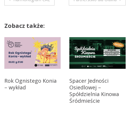
N
a
Zobacz także:
w
i
g
a
c
Rok Ognistego Konia
Spacer Jedności
– wykład
Osiedlowej –
j
Spółdzielnia Kinowa
a
Śródmieście
w
p