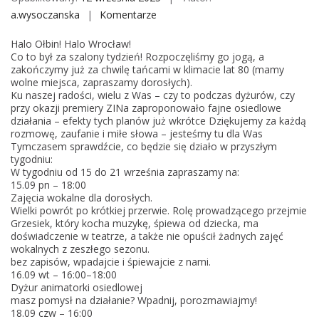
a.wysoczanska
Komentarze
o
n
Halo Ołbin! Halo Wrocław!
H
Co to był za szalony tydzień! Rozpoczęliśmy go jogą, a
a
zakończymy już za chwilę tańcami w klimacie lat 80 (mamy
wolne miejsca, zapraszamy dorosłych).
r
Ku naszej radości, wielu z Was – czy to podczas dyżurów, czy
m
przy okazji premiery ZINa zaproponowało fajne osiedlowe
o
działania – efekty tych planów już wkrótce Dziękujemy za każdą
rozmowę, zaufanie i miłe słowa – jesteśmy tu dla Was
n
Tymczasem sprawdźcie, co będzie się działo w przyszłym
o
tygodniu:
g
W tygodniu od 15 do 21 września zapraszamy na:
15.09 pn – 18:00
r
Zajęcia wokalne dla dorosłych.
a
Wielki powrót po krótkiej przerwie. Rolę prowadzącego przejmie
m
Grzesiek, który kocha muzykę, śpiewa od dziecka, ma
doświadczenie w teatrze, a także nie opuścił żadnych zajęć
C
wokalnych z zeszłego sezonu.
A
bez zapisów, wpadajcie i śpiewajcie z nami.
L
16.09 wt – 16:00–18:00
Dyżur animatorki osiedlowej
masz pomysł na działanie? Wpadnij, porozmawiajmy!
18.09 czw – 16:00