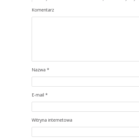
a
Komentarz
c
j
a
w
p
Nazwa
*
i
s
E-mail
*
u
Witryna internetowa