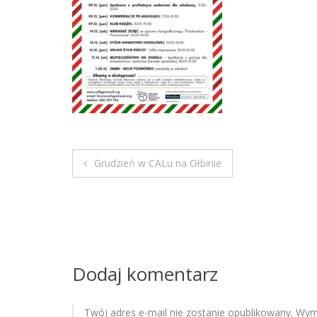
Grudzień w CALu na Ołbinie
N
a
w
i
Dodaj komentarz
g
Twój adres e-mail nie zostanie opublikowany.
Wyma