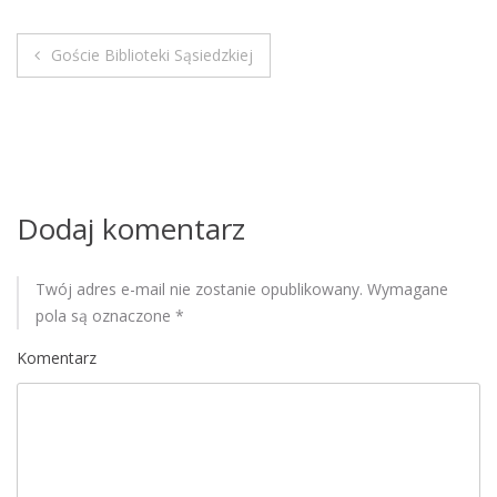
M
o
Goście Biblioteki Sąsiedzkiej
b
N
i
a
l
e
w
i
Dodaj komentarz
g
Twój adres e-mail nie zostanie opublikowany.
Wymagane
a
pola są oznaczone
*
c
Komentarz
j
a
w