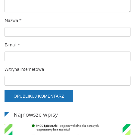
p
Nazwa
*
i
s
E-mail
*
u
Witryna internetowa
Najnowsze wpisy