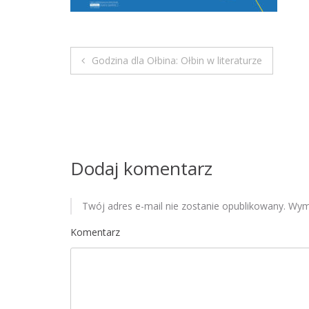
Godzina dla Ołbina: Ołbin w literaturze
N
a
w
i
Dodaj komentarz
g
Twój adres e-mail nie zostanie opublikowany.
Wyma
a
Komentarz
c
j
a