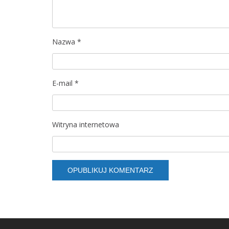
w
p
Nazwa
*
i
s
E-mail
*
u
Witryna internetowa