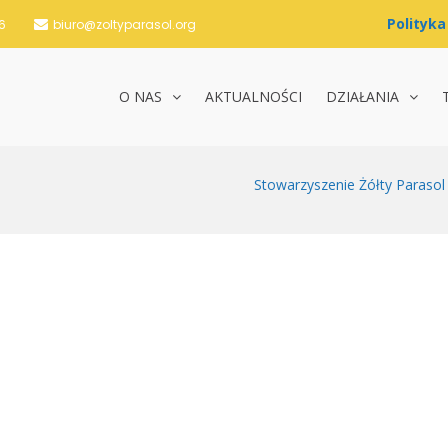
6
biuro@zoltyparasol.org
O NAS
AKTUALNOŚCI
DZIAŁANIA
nie Żółty Parasol i Partnerzy
Stowarzyszenie Żółty Parasol 