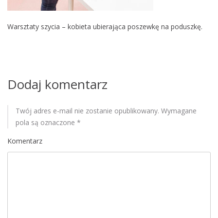
M
o
Warsztaty szycia – kobieta ubierająca poszewkę na poduszkę.
b
i
l
e
Dodaj komentarz
Twój adres e-mail nie zostanie opublikowany.
Wymagane
pola są oznaczone
*
Komentarz