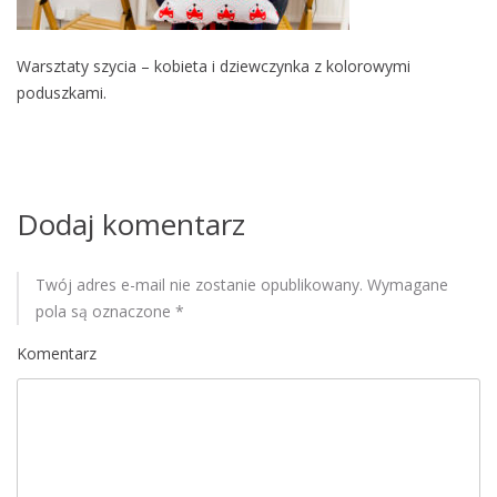
M
o
Warsztaty szycia – kobieta i dziewczynka z kolorowymi
b
poduszkami.
i
l
e
Dodaj komentarz
Twój adres e-mail nie zostanie opublikowany.
Wymagane
pola są oznaczone
*
Komentarz