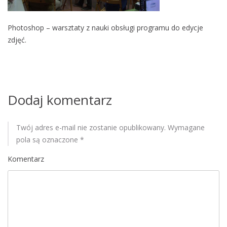
M
o
Photoshop – warsztaty z nauki obsługi programu do edycje
b
zdjęć.
i
l
e
Dodaj komentarz
Twój adres e-mail nie zostanie opublikowany.
Wymagane
pola są oznaczone
*
Komentarz