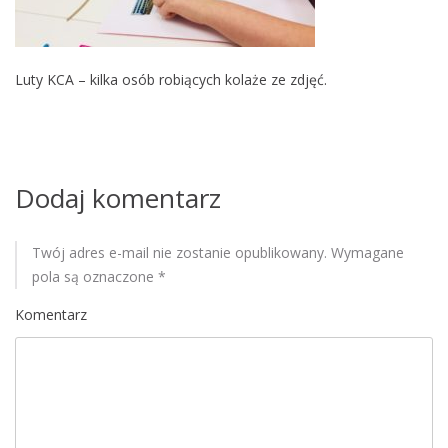
M
o
b
Luty KCA – kilka osób robiących kolaże ze zdjęć.
i
l
e
Dodaj komentarz
Twój adres e-mail nie zostanie opublikowany.
Wymagane
pola są oznaczone
*
Komentarz