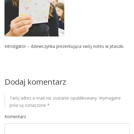
M
o
b
i
l
e
Introligator – dziewczynka prezentująca swój notes w ptaszki.
Dodaj komentarz
Twój adres e-mail nie zostanie opublikowany.
Wymagane
pola są oznaczone
*
Komentarz